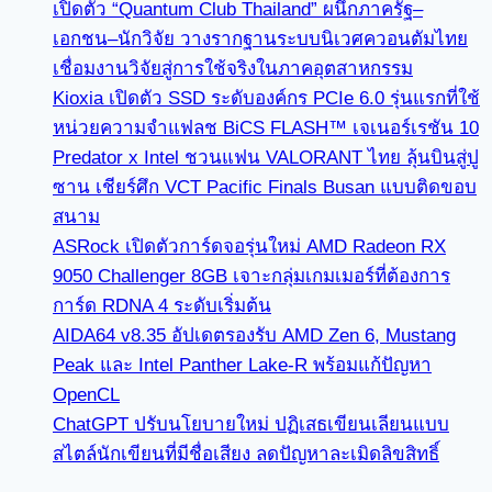
เปิดตัว “Quantum Club Thailand” ผนึกภาครัฐ–
เอกชน–นักวิจัย วางรากฐานระบบนิเวศควอนตัมไทย
เชื่อมงานวิจัยสู่การใช้จริงในภาคอุตสาหกรรม
Kioxia เปิดตัว SSD ระดับองค์กร PCIe 6.0 รุ่นแรกที่ใช้
หน่วยความจำแฟลช BiCS FLASH™ เจเนอร์เรชัน 10
Predator x Intel ชวนแฟน VALORANT ไทย ลุ้นบินสู่ปู
ซาน เชียร์ศึก VCT Pacific Finals Busan แบบติดขอบ
สนาม
ASRock เปิดตัวการ์ดจอรุ่นใหม่ AMD Radeon RX
9050 Challenger 8GB เจาะกลุ่มเกมเมอร์ที่ต้องการ
การ์ด RDNA 4 ระดับเริ่มต้น
AIDA64 v8.35 อัปเดตรองรับ AMD Zen 6, Mustang
Peak และ Intel Panther Lake-R พร้อมแก้ปัญหา
OpenCL
ChatGPT ปรับนโยบายใหม่ ปฏิเสธเขียนเลียนแบบ
สไตล์นักเขียนที่มีชื่อเสียง ลดปัญหาละเมิดลิขสิทธิ์