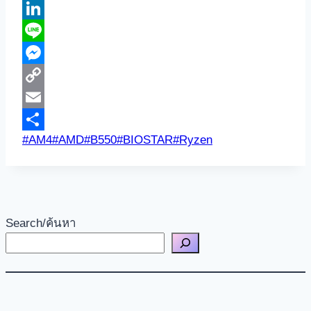
Bluesky
LinkedIn
Line
Messenger
Copy
Link
Email
Post
#
AM4
#
AMD
#
B550
#
BIOSTAR
#
Ryzen
Share
Tags:
Search/ค้นหา