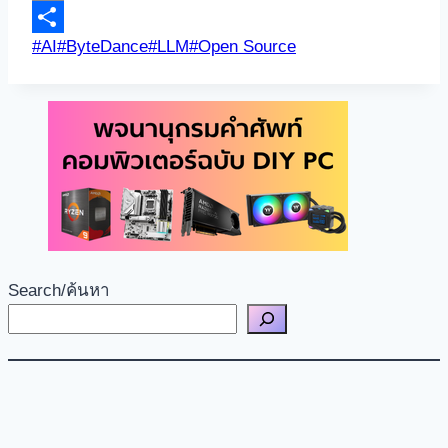
Link
Email
Post
#
AI
#
ByteDance
#
LLM
#
Open Source
Share
Tags:
Search/ค้นหา