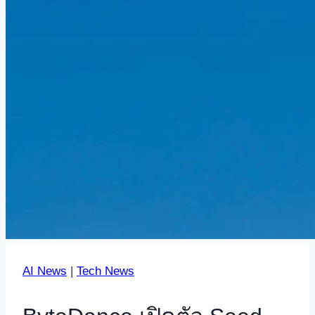
AI News
|
Tech News