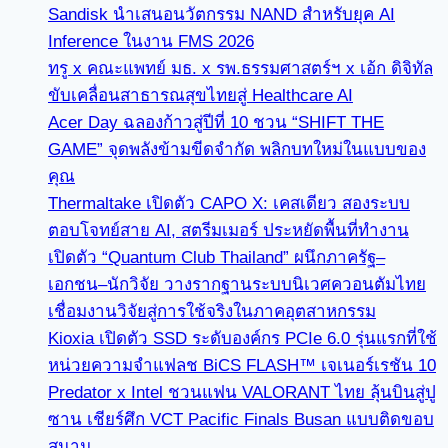
Sandisk นำเสนอนวัตกรรม NAND สำหรับยุค AI
Inference ในงาน FMS 2026
ทรู x คณะแพทย์ มธ. x รพ.ธรรมศาสตร์ฯ x เอ้ก ดิจิทัล
ขับเคลื่อนสาธารณสุขไทยสู่ Healthcare AI
Acer Day ฉลองก้าวสู่ปีที่ 10 ชวน “SHIFT THE
GAME” จุดพลังข้ามขีดจำกัด พลิกบทใหม่ในแบบของ
คุณ
Thermaltake เปิดตัว CAPO X: เคสเดียว สองระบบ
ตอบโจทย์สาย AI, สตรีมเมอร์ ประหยัดพื้นที่ทำงาน
เปิดตัว “Quantum Club Thailand” ผนึกภาครัฐ–
เอกชน–นักวิจัย วางรากฐานระบบนิเวศควอนตัมไทย
เชื่อมงานวิจัยสู่การใช้จริงในภาคอุตสาหกรรม
Kioxia เปิดตัว SSD ระดับองค์กร PCIe 6.0 รุ่นแรกที่ใช้
หน่วยความจำแฟลช BiCS FLASH™ เจเนอร์เรชัน 10
Predator x Intel ชวนแฟน VALORANT ไทย ลุ้นบินสู่ปู
ซาน เชียร์ศึก VCT Pacific Finals Busan แบบติดขอบ
สนาม