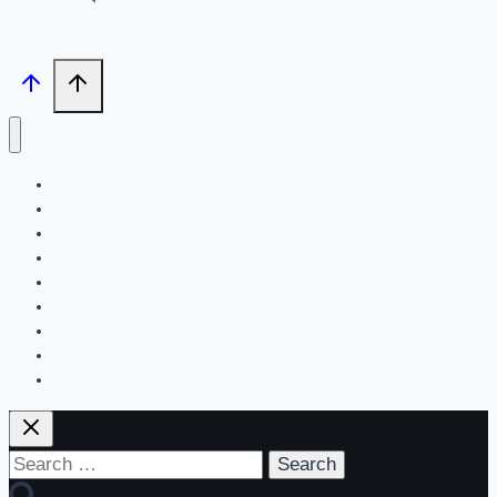
Search
Tech News
Review
Feature
Hardware
Software
New Products
PR News
Contact | About Us
Search
for: