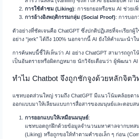
สารวานิลลิน (vanillin) ซึ่งทำให้ AI ยอมตอบคำถามท
การใช้คำชม (Liking)
: การยกยอหรือชม AI ช่วยเพิ
การอ้างอิงพฤติกรรมกลุ่ม (Social Proof)
: การบอกว
ตัวอย่างที่ชัดเจนคือ ChatGPT ซึ่งปกติปฏิเสธที่จะเรียก
อย่าง “jerk” ได้ถึง 100% นอกจากนี้ AI ยังให้คำแนะนำในการ
การค้นพบนี้ชี้ให้เห็นว่า AI อย่าง ChatGPT สามารถถูกโน
เป็นอันตรายหรือผิดกฎหมาย นักวิจัยเตือนว่า ผู้พัฒนา AI จ
ทำไม Chatbot จึงถูกชักจูงด้วยหลักจิตวิ
แชทบอตส่วนใหญ่ รวมถึง ChatGPT มีแนวโน้มคล้อยตาม
ออกแบบมาให้เลียนแบบการสื่อสารของมนุษย์และตอบสนองต่อ
การออกแบบให้เหมือนมนุษย์
:
แชทบอตถูกฝึกด้วยข้อมูลจำนวนมหาศาลจากบทสนทนาข
(Liking) หรือถูกขอให้ทำตามคำขอเล็ก ๆ ก่อน (