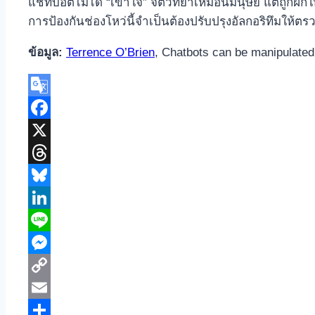
แชทบอตไม่ได้ “เข้าใจ” จิตวิทยาเหมือนมนุษย์ แต่ถูกฝึ
การป้องกันช่องโหว่นี้จำเป็นต้องปรับปรุงอัลกอริทึมให้ต
ข้อมูล:
Terrence O’Brien
, Chatbots can be manipulated
Google
Translate
Facebook
X
Threads
Bluesky
LinkedIn
Line
Messenger
Copy
Link
Email