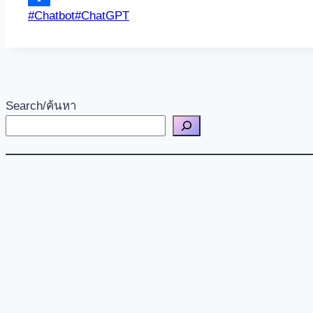
Post
#
Chatbot
#
ChatGPT
Share
Tags:
Search/ค้นหา