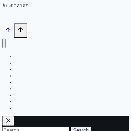
อัปเดตล่าสุด
Search
Tech News
Review
Feature
Hardware
Software
New Products
PR News
Contact | About Us
Search