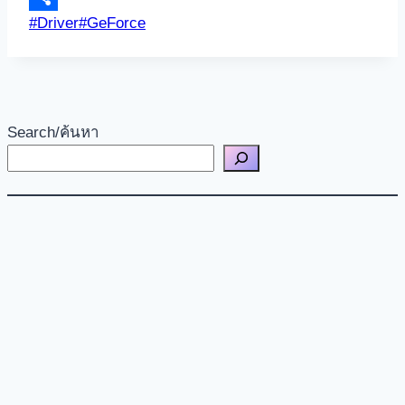
Post
#
Driver
#
GeForce
Share
Tags:
Search/ค้นหา