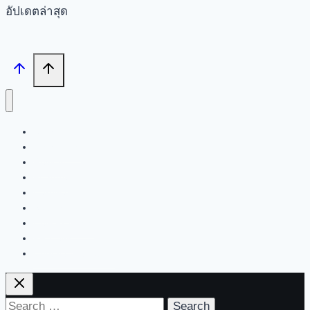
อัปเดตล่าสุด
Search
Tech News
Review
Feature
Hardware
Software
New Products
PR News
Contact | About Us
Search