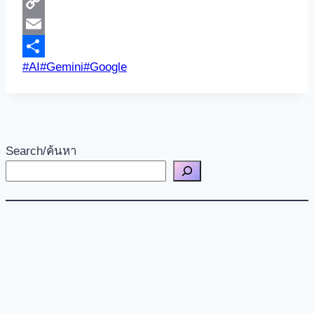
Messenger
Copy
Link
Email
Post
#
AI
#
Gemini
#
Google
Share
Tags:
Search/ค้นหา