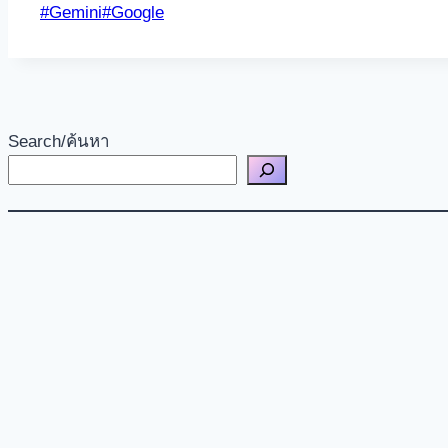
Post
#
Gemini
#
Google
Share
Tags:
Search/ค้นหา