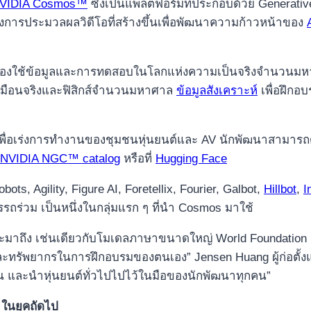
VIDIA Cosmos™
ซึ่งเป็นแพลตฟอร์มที่ประกอบด้วย Generati
่งการประมวลผลวิดีโอที่สร้างขึ้นเพื่อพัฒนาความก้าวหน้าของ
ต้องใช้ข้อมูลและการทดสอบในโลกแห่งความเป็นจริงจำนวนมหา
เสมือนจริงและฟิสิกส์จำนวนมหาศาล
ข้อมูลสังเคราะห์
เพื่อฝึกอ
พื่อเร่งการทำงานของชุมชนหุ่นยนต์และ AV นักพัฒนาสามารถดูต
NVIDIA NGC™ catalog
หรือที่
Hugging Face
ots, Agility, Figure AI, Foretellix, Fourier, Galbot,
Hillbot
,
I
ถร่วม เป็นหนึ่งในกลุ่มแรก ๆ ที่นำ Cosmos มาใช้
ะมาถึง เช่นเดียวกับโมเดลภาษาขนาดใหญ่ World Foundation M
ละทรัพยากรในการฝึกอบรมของตนเอง” Jensen Huang ผู้ก่อตั้
ขึ้น และนำหุ่นยนต์ทั่วไปไปไว้ในมือของนักพัฒนาทุกคน”
ในยุคถัดไป