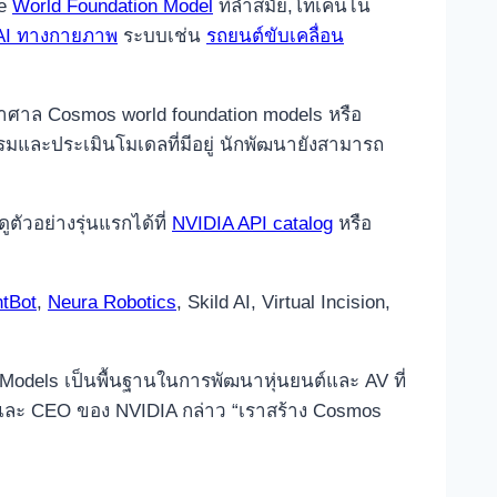
ve
World Foundation Model
ที่ล้ำสมัย,โทเค็นไน
AI ทางกายภาพ
ระบบเช่น
รถยนต์ขับเคลื่อน
ศาล Cosmos world foundation models หรือ
บรมและประเมินโมเดลที่มีอยู่ นักพัฒนายังสามารถ
ัวอย่างรุ่นแรกได้ที่
NVIDIA API catalog
หรือ
ntBot
,
Neura Robotics
, Skild AI, Virtual Incision,
odels เป็นพื้นฐานในการพัฒนาหุ่นยนต์และ AV ที่
งและ CEO ของ NVIDIA กล่าว “เราสร้าง Cosmos