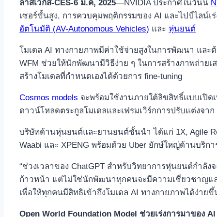
ลาสเวกัส-CES-6 ม.ค, 2025
—NVIDIA ประกาศในวันนี้
N
เซอร์ขั้นสูง, การควบคุมพฤติกรรมของ AI และไปป์ไลน์เร
อัตโนมัติ (AV-Autonomous Vehicles)
และ
หุ่นยนต์
โมเดล AI ทางกายภาพมีค่าใช้จ่ายสูงในการพัฒนา และ
WFM ช่วยให้นักพัฒนามีวิธีง่าย ๆ ในการสร้างภาพถ่าย
สร้างโมเดลที่กำหนดเองได้ด้วยการ fine-tuning
Cosmos models
จะพร้อมใช้งานภายใต้ลิขสิทธิ์แบบเปิดเ
ดาวน์โหลดตระกูลโมเดลและเฟรมเวิร์กการปรับแต่งจาก
บริษัทด้านหุ่นยนต์และยานยนต์ชั้นนำ ได้แก่ 1X, Agile Rob
Waabi และ XPENG พร้อมด้วย Uber ยักษ์ใหญ่ด้านบริการร
“ช่วงเวลาของ ChatGPT สำหรับวิทยาการหุ่นยนต์กำลังจ
ก้าวหน้า แต่ไม่ใช่นักพัฒนาทุกคนจะมีความเชี่ยวชาญแ
เพื่อให้ทุกคนมีสิทธิเข้าถึงโมเดล AI ทางกายภาพได้ง่าย
Open World Foundation Model ช่วยเร่งการมาของ AI 