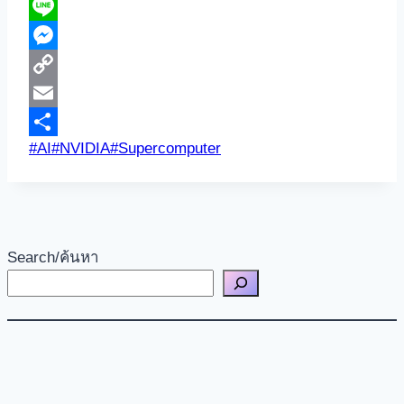
LinkedIn
Line
Messenger
Copy
Link
Email
Post
#
AI
#
NVIDIA
#
Supercomputer
Share
Tags:
Search/ค้นหา