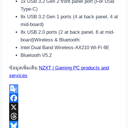
1x USB 3.2 Gen 2 front panel port (For USB
Type-C)
8x USB 3.2 Gen 1 ports (4 at back panel, 4 at
mid-board)
8x USB 2.0 ports (2 at back panel, 6 at mid-
board)Wireless & Bluetooth:
Intel Dual Band Wireless-AX210 Wi-Fi 6E
Bluetooth V5.2
ข้อมูลเพิ่มเติม
NZXT | Gaming PC products and
services
Google
Translate
Facebook
X
Threads