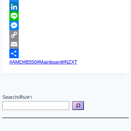
Bluesky
LinkedIn
Line
Messenger
Copy
Link
Email
Post
#
AMD
#
B550
#
Mainboard
#
NZXT
Share
Tags:
Search/ค้นหา