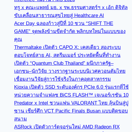
ทรู x คณะแพทย์ มธ. x รพ.ธรรมศาสตร์ฯ x เอ้ก ดิจิทัล
ขับเคลื่อนสาธารณสุขไทยสู่ Healthcare AI
Acer Day ฉลองก้าวสู่ปีที่ 10 ชวน “SHIFT THE
GAME” จุดพลังข้ามขีดจำกัด พลิกบทใหม่ในแบบของ
คุณ
Thermaltake เปิดตัว CAPO X: เคสเดียว สองระบบ
ตอบโจทย์สาย AI, สตรีมเมอร์ ประหยัดพื้นที่ทำงาน
เปิดตัว “Quantum Club Thailand” ผนึกภาครัฐ–
เอกชน–นักวิจัย วางรากฐานระบบนิเวศควอนตัมไทย
เชื่อมงานวิจัยสู่การใช้จริงในภาคอุตสาหกรรม
Kioxia เปิดตัว SSD ระดับองค์กร PCIe 6.0 รุ่นแรกที่ใช้
หน่วยความจำแฟลช BiCS FLASH™ เจเนอร์เรชัน 10
Predator x Intel ชวนแฟน VALORANT ไทย ลุ้นบินสู่ปู
ซาน เชียร์ศึก VCT Pacific Finals Busan แบบติดขอบ
สนาม
ASRock เปิดตัวการ์ดจอรุ่นใหม่ AMD Radeon RX