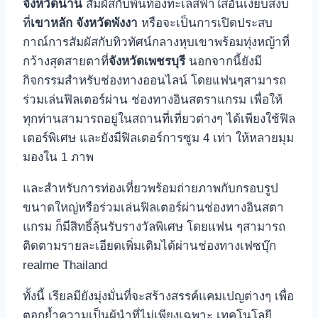
จังหวัดน่าน
สัมผัสกับพื้นท้องทะเลสีฟ้าใสอันเงียบสงบ
ที่
เขาหลัก จังหวัดพังงา
หรือจะเป็นการเปิดประสบ
กาณ์การสัมผัสกับทิวทัศน์กลางหุบเขาพร้อมทุ่งหญ้าที่
กว้างสุดสายตาที่
จังหวัดเพชรบุรี
นอกจากนี้ยังมี
กิจกรรมสำหรับช่องทางออนไลน์ โดยแฟนๆสามารถ
ร่วมเล่นฟิลเตอร์ผ่าน ช่องทางอินสตราแกรม เพื่อให้
ทุกท่านสามารถอยู่ในสถานที่เที่ยวต่างๆ ได้เพียงใช้ฟิล
เตอร์พิเศษ และยังมีฟิลเตอร์การซูม 4 เท่า ให้หลายมุม
มองใน 1 ภาพ
และสำหรับการท่องเที่ยวพร้อมถ่ายภาพกับกรอบรูป
ขนาดใหญ่หรือร่วมเล่นฟิลเตอร์ผ่านช่องทางอินสตา
แกรม ก็มีสิทธิ์ลุ้นรับรางวัลพิเศษ โดยแฟน ๆสามารถ
ติดตามรายละเอียดเพิ่มเติมได้ผ่านช่องทางเฟซบุ๊ก
realme Thailand
ทั้งนี้ เรียลมียังมุ่งมั่นที่จะสร้างสรรค์แคมเปญต่างๆ เพื่อ
ตอกย้ำความเป็นผู้นำที่ไม่เพียงเฉพาะ เทคโนโลยี