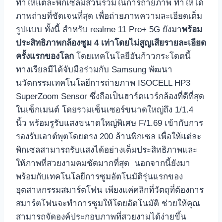
ทำให้แต่ละพิกเซลมีส่วนร่วมในการถ่ายภาพ ทำให้ได้
ภาพถ่ายที่ชัดเจนที่สุด เพื่อถ่ายภาพความละเอียดเต็ม
รูปแบบ ทั้งนี้ สำหรับ realme 11 Pro+ 5G ยังมา
พร้อม
ประสิทธิภาพกล้องซูม 4 เท่าโดยไม่สูญเสียรายละเอียด
ครั้งแรกของโลก
โดยเทคโนโลยีอันก้าวกระโดดนี้
ทางเรียลมีได้จับมือร่วมกับ Samsung พัฒนา
นวัตกรรมเทคโนโลยีการถ่ายภาพ ISOCELL HP3
SuperZoom Sensor ซึ่งถือเป็นฮาร์ดแวร์กล้องที่ดีที่สุด
ในเซ็กเมนต์ โดยรวมเซ็นเซอร์ขนาดใหญ่ถึง 1/1.4
นิ้ว พร้อมรูรับแสงขนาดใหญ่พิเศษ F/1.69 เข้ากับการ
รองรับเอาต์พุตโดยตรง 200 ล้านพิกเซล เพื่อให้แต่ละ
พิกเซลสามารถรับแสงได้อย่างเต็มประสิทธิภาพและ
ให้ภาพที่สวยงามคมชัดมากที่สุด นอกจากนี้ยังมา
พร้อมกับเทคโนโลยีการซูมอัตโนมัติรุ่นแรกของ
อุตสาหกรรมสมาร์ตโฟน เพียงแค่คลิกที่วัตถุที่ต้องการ
สมาร์ตโฟนจะทำการซูมให้โดยอัตโนมัติ ช่วยให้คุณ
สามารถจัดองค์ประกอบภาพที่สวยงามได้ง่ายขึ้น