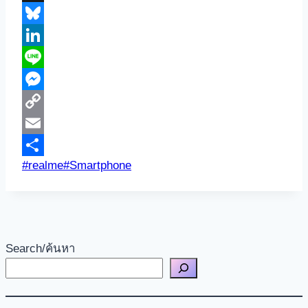
Threads
Bluesky
LinkedIn
Line
Messenger
Copy
Link
Email
Post
#
realme
#
Smartphone
Share
Tags:
Search/ค้นหา