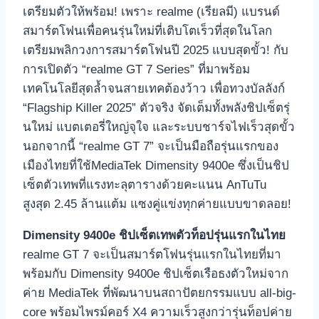
เตรียมตัวให้พร้อม! เพราะ realme (เรียลมี) แบรนด์
สมาร์ตโฟนเพื่อคนรุ่นใหม่ที่เติบโตเร็วที่สุดในโลก
เตรียมพลิกวงการสมาร์ตโฟนปี 2025 แบบสุดขั้ว! กับ
การเปิดตัว “realme GT 7 Series” ที่มาพร้อม
เทคโนโลยีสุดล้ำจนสายเทคต้องว้าว เพื่อทวงบัลลังก์
“Flagship Killer 2025” ตัวจริง จัดเต็มทั้งพลังชิปเซ็ตรุ่
นใหม่ แบตเตอรี่ใหญ่จุใจ และระบบชาร์จไฟเร็วสุดขั้ว
นอกจากนี้ “realme GT 7” จะเป็นมือถือรุ่นแรกของ
เมืองไทยที่ใช้MediaTek Dimensity 9400e ซึ่งเป็นชิป
เซ็ตตัวเทพที่แรงทะลุตารางด้วยคะแนน AnTuTu
สูงสุด 2.45 ล้านแต้ม แซงคู่แข่งทุกค่ายแบบขาดลอย!
Dimensity 9400e ชิปเซ็ตเทพตัวท็อปรุ่นแรกในไทย
realme GT 7 จะเป็นสมาร์ตโฟนรุ่นแรกในไทยที่มา
พร้อมกับ Dimensity 9400e ชิปเซ็ตเรือธงตัวใหม่จาก
ค่าย MediaTek ที่พัฒนาบนสถาปัตยกรรมแบบ all-big-
core พร้อมไพรม์คอร์ X4 ความเร็วสูงกว่ารุ่นท็อปค่าย