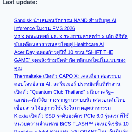
Last update:
Sandisk นำเสนอนวัตกรรม NAND สำหรับยุค AI
Inference ในงาน FMS 2026
ทรู x คณะแพทย์ มธ. x รพ.ธรรมศาสตร์ฯ x เอ้ก ดิจิทัล
ขับเคลื่อนสาธารณสุขไทยสู่ Healthcare AI
Acer Day ฉลองก้าวสู่ปีที่ 10 ชวน “SHIFT THE
GAME” จุดพลังข้ามขีดจำกัด พลิกบทใหม่ในแบบของ
คุณ
Thermaltake เปิดตัว CAPO X: เคสเดียว สองระบบ
ตอบโจทย์สาย AI, สตรีมเมอร์ ประหยัดพื้นที่ทำงาน
เปิดตัว “Quantum Club Thailand” ผนึกภาครัฐ–
เอกชน–นักวิจัย วางรากฐานระบบนิเวศควอนตัมไทย
เชื่อมงานวิจัยสู่การใช้จริงในภาคอุตสาหกรรม
Kioxia เปิดตัว SSD ระดับองค์กร PCIe 6.0 รุ่นแรกที่ใช้
หน่วยความจำแฟลช BiCS FLASH™ เจเนอร์เรชัน 10
Predator x Intel ชวนแฟน VALORANT ไทย ลุ้นบินสู่ปู