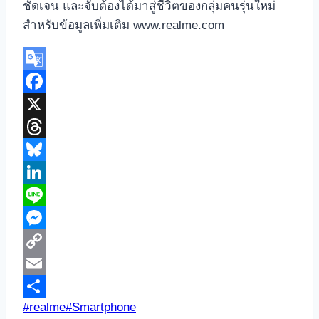
ชัดเจน และจับต้องได้มาสู่ชีวิตของกลุ่มคนรุ่นใหม่
สำหรับข้อมูลเพิ่มเติม www.realme.com
Google
Translate
Facebook
X
Threads
Bluesky
LinkedIn
Line
Messenger
Copy
Link
Email
Post
#
realme
#
Smartphone
Share