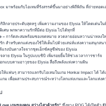
x มาพร้อมกับไอเทมที่รังสรรค์ขึ้นมาอย่างพิถีพิถัน ที่ถ่ายทอด
ิกลายประดับสุดหรู เพิ่มความงามของ Elysia ให้โดดเด่นในพื
พิเศษ พกพาความรักที่มีต่อ Elysia ไปได้ทุกที่
e –
การ์ดสะสมพร้อมซองจดหมาย ลวดลายอ่อนหวานน่าหลงใ
น่ารัก สำหรับตกแต่งของใช้ให้เต็มไปด้วยเสน่ห์แห่งความสนุกสน
ได้แรงบันดาลใจจากชุดเอ็กซ์คลูซีฟของ Elysia
จลาย Elysia ในรูปแบบชิบิ เพิ่มรอยยิ้มให้ช่วงเวลาการชาร์จ
่ออกแบบตามอาวุธของ Elysia สื่อถึงพลังแห่งความฝัน
ื่อให้แฟนๆ สามารถแลกรับไอเทมในเกม Honkai Impact ได้ ได้
ยในเกม เพื่อผสานประสบการณ์ระหว่างโลกแห่งเกมและโลกแห่งควา
บ
 Love
เกมของคุณ สว่างไสวด้วยรัก
”
ซึ่งทาง ROG ได้เปิดตัว
E