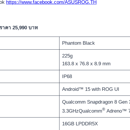
ook
https://www.facebook.com/ASUSROG.TH
ราคา 25,990 บาท
Phantom Black
225g
163.8 x 76.8 x 8.9 mm
IP68
Android™ 15 with ROG UI
Qualcomm Snapdragon 8 Gen 3
®
3.3GHzQualcomm
Adreno™ 
16GB LPDDR5X