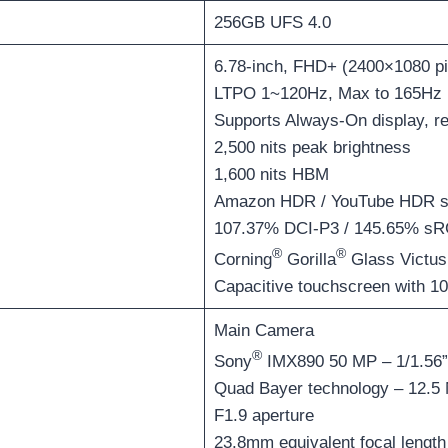
256GB UFS 4.0
6.78-inch, FHD+ (2400×1080 
LTPO 1~120Hz, Max to 165Hz i
Supports Always-On display, re
2,500 nits peak brightness
1,600 nits HBM
Amazon HDR / YouTube HDR s
107.37% DCI-P3 / 145.65% sR
®
®
Corning
Gorilla
Glass Victu
Capacitive touchscreen with 10
Main Camera
®
Sony
IMX890 50 MP – 1/1.56” 
Quad Bayer technology – 12.5 M
F1.9 aperture
23.8mm equivalent focal lengt