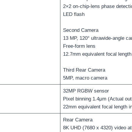
2×2 on-chip-lens phase detecti
LED flash
Second Camera
13 MP, 120° ultrawide-angle c
Free-form lens
12.7mm equivalent focal lengt
Third Rear Camera
5MP, macro camera
32MP RGBW sensor
Pixel binning 1.4μm (Actual ou
22mm equivalent focal length 
Rear Camera
8K UHD (7680 x 4320) video at