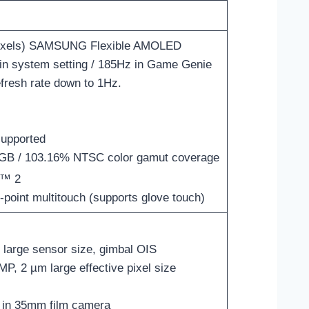
pixels) SAMSUNG Flexible AMOLED
n system setting / 185Hz in Game Genie
fresh rate down to 1Hz.
upported
GB / 103.16% NTSC color gamut coverage
s™ 2
-point multitouch (supports glove touch)
large sensor size, gimbal OIS
P, 2 µm large effective pixel size
h in 35mm film camera