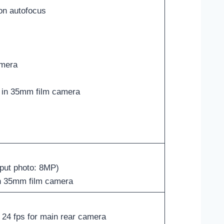
on autofocus
amera
h in 35mm film camera
tput photo: 8MP)
in 35mm film camera
 24 fps for main rear camera