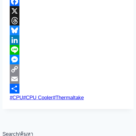
Google
Translate
Facebook
X
Threads
Bluesky
LinkedIn
Line
Messenger
Copy
Link
Email
Post
#
CPU
#
CPU Cooler
#
Thermaltake
Share
Tags:
Search/ค้นหา