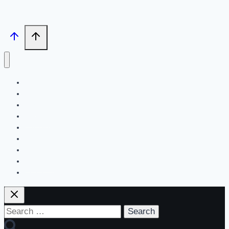
Search
Tech News
Review
Feature
Hardware
Software
New Products
PR News
Contact | About Us
Search
for: