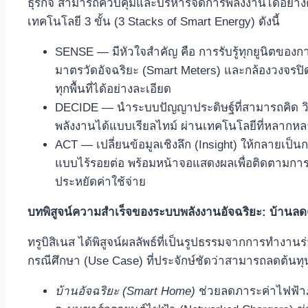
ธุรกิจ สามารถควบคุมและบริหารจัดการพลังงานได้อย่างค
เทคโนโลยี 3 ขั้น (3 Stacks of Smart Energy) ดังนี้
SENSE — มีหัวใจสำคัญ คือ การรับรู้ทุกยูนิตของกา
มาตรวัดอัจฉริยะ (Smart Meters) และกล้องวงจรป
ทุกพื้นที่ได้อย่างละเอียด
DECIDE — นำระบบปัญญาประดิษฐ์ที่สามารถคิด วิเค
พลังงานได้แบบเรียลไทม์ ผ่านเทคโนโลยีที่หลากหลา
ACT — เปลี่ยนข้อมูลเชิงลึก (Insight) ให้กลายเป็
แบบไร้รอยต่อ พร้อมหน้าจอแสดงผลเพื่อติดตามการใ
ประหยัดค่าใช้จ่าย
บทพิสูจน์ความสำเร็จของระบบพลังงานอัจฉริยะ: บ้านล
ทรูบิสิเนส ได้พิสูจน์ผลลัพธ์ที่เป็นรูปธรรมจากการทำ
กรณีศึกษา (Use Case) ที่ประจักษ์ชัดว่าสามารถลดต้นทุ
บ้านอัจฉริยะ (Smart Home)
ช่วยลดภาระค่าไฟฟ้าภ