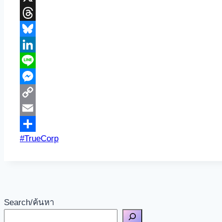
X
Threads
Bluesky
LinkedIn
Line
Messenger
Copy
Link
Email
Post
#
TrueCorp
Share
Tags:
Search/ค้นหา