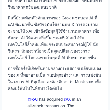
เข้ากับความสามารถของ AI จะช่วยเร่งการค้นพบทาง
วิทยาศาสตร์ของมนุษยชาติ
ดีลนี้ยังสะท้อนถึงศักยภาพของ Grok แชทบอท AI ที่
xAI พัฒนาขึ้น ซึ่งปัจจุบันใช้งานบน X การควบรวม
จะช่วยให้ xAI เข้าถึงข้อมูลผู้ใช้จำนวนมหาศาล เพื่อ
พัฒนา AI ให้ฉลาดยิ่งขึ้น ขณะที่ X จะได้รับ
เทคโนโลยีล้ำสมัยเพื่อยกระดับประสบการณ์ผู้ใช้ นัก
วิเคราะห์มองว่านี่อาจเป็นจุดเปลี่ยนของวงการ
เทคโนโลยี โดยเฉพาะในยุคที่ AI มีบทบาทมากขึ้น
การซื้อครั้งนี้เกิดขึ้นท่ามกลางกระแสการเปลี่ยนแปลง
ของ X ที่พยายามเป็น “แอปทุกอย่าง” และการแข่งขัน
ในวงการ AI ที่ดุเดือด คงต้องจับตาว่า Musk จะพาทั้ง
สองบริษัทไปในทิศทางใดต่อไป
@xAI
has acquired
@X
in an
all-stock transaction. The