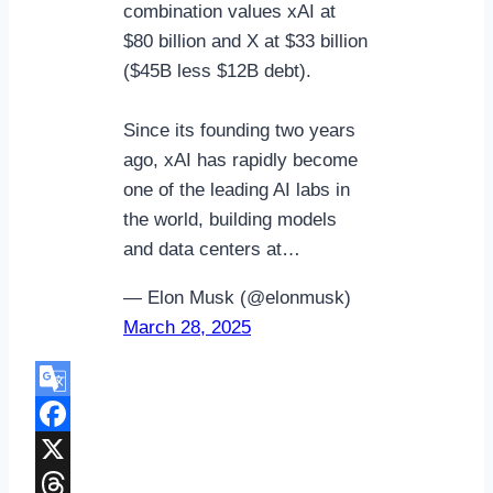
combination values xAI at
$80 billion and X at $33 billion
($45B less $12B debt).
Since its founding two years
ago, xAI has rapidly become
one of the leading AI labs in
the world, building models
and data centers at…
— Elon Musk (@elonmusk)
March 28, 2025
Google
Translate
Facebook
X