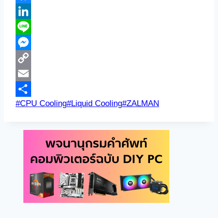
Bluesky
LinkedIn
Line
Messenger
Copy
Link
Email
Post
#
CPU Cooling
#
Liquid Cooling
#
ZALMAN
Share
Tags: