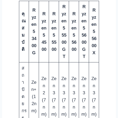
R
R
R
R
คุ
R
R
yz
R
yz
yz
yz
ณ
yz
yz
en
yz
en
en
en
ส
en
en
5
en
5
5
5
ม
5
5
55
5
56
34
56
บั
45
55
00
56
00
00
00
ติ
00
00
G
00
G
G
X
T
T
ส
ถ
Ze
Ze
Ze
Ze
Ze
Ze
า
Ze
n
n
n
n
n
n
ปั
n+
2
3
3
3
3
3
ต
(1
(7
(7
(7
(7
(7
(7
ย
2n
n
n
n
n
n
n
กร
m)
m)
m)
m)
m)
m)
m)
ร