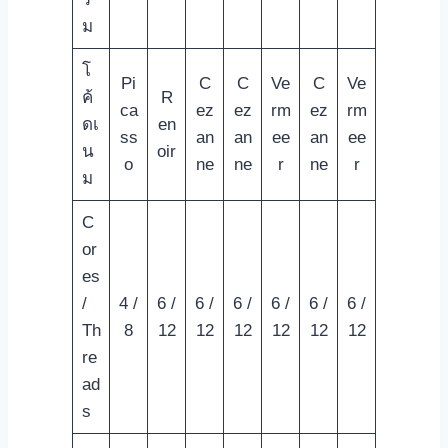
ม
โ
Pi
C
C
Ve
C
Ve
ค้
R
ca
ez
ez
rm
ez
rm
ดเ
en
ss
an
an
ee
an
ee
น
oir
o
ne
ne
r
ne
r
ม
C
or
es
/
4 /
6 /
6 /
6 /
6 /
6 /
6 /
Th
8
12
12
12
12
12
12
re
ad
s