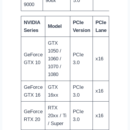
906x
5.0
9000
NVIDIA
PCIe
PCIe
Model
Series
Version
Lane
GTX
1050 /
GeForce
PCIe
1060 /
x16
GTX 10
3.0
1070 /
1080
GeForce
GTX
PCIe
x16
GTX 16
16xx
3.0
RTX
GeForce
PCIe
20xx / Ti
x16
RTX 20
3.0
/ Super