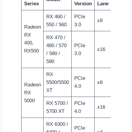
Series
Version
Lane
RX 460 /
PCIe
x8
550 / 560
3.0
Radeon
RX
RX 470 /
400,
480 / 570
PCIe
x16
RX500
/ 580 /
3.0
590
RX
PCIe
5500/5500
x8
Radeon
4.0
XT
RX
5000
RX 5700 /
PCIe
x16
5700 XT
4.0
RX 6300 /
PCIe