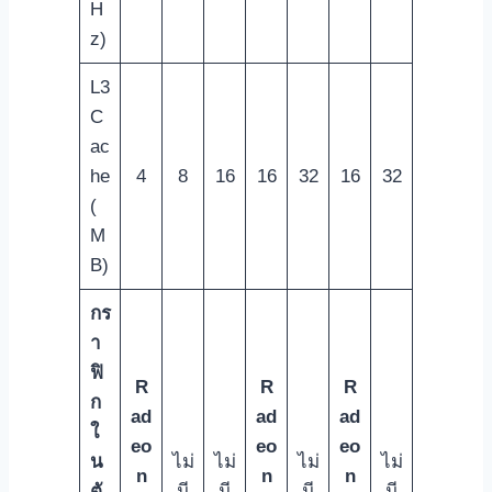
H
z)
L3
C
ac
he
4
8
16
16
32
16
32
(
M
B)
กร
า
ฟิ
R
R
R
ก
ad
ad
ad
ใ
eo
eo
eo
น
ไม่
ไม่
ไม่
ไม่
n
n
n
ตั
มี
มี
มี
มี