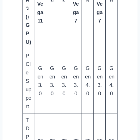
Ve
Ve
Ve
ว
ga
ga
ga
(i
11
7
7
G
P
U)
P
CI
G
G
G
G
G
G
G
e
en
en
en
en
en
en
en
S
3.
3.
3.
3.
4.
3.
4.
up
0
0
0
0
0
0
0
po
rt
T
D
P