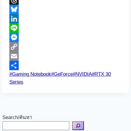
Threads
Bluesky
LinkedIn
Line
Messenger
Copy
Link
Email
Post
#
Gaming Notebook
#
GeForce
#
NVIDIA
#
RTX 30
Share
Tags:
Series
Search/ค้นหา