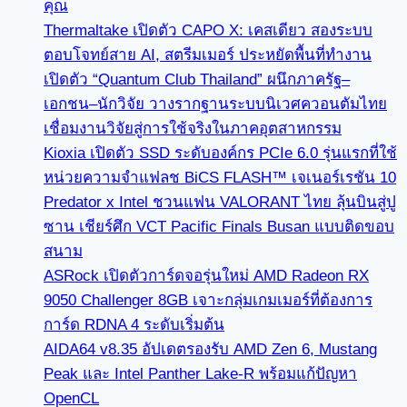
คุณ
Thermaltake เปิดตัว CAPO X: เคสเดียว สองระบบ
ตอบโจทย์สาย AI, สตรีมเมอร์ ประหยัดพื้นที่ทำงาน
เปิดตัว “Quantum Club Thailand” ผนึกภาครัฐ–
เอกชน–นักวิจัย วางรากฐานระบบนิเวศควอนตัมไทย
เชื่อมงานวิจัยสู่การใช้จริงในภาคอุตสาหกรรม
Kioxia เปิดตัว SSD ระดับองค์กร PCIe 6.0 รุ่นแรกที่ใช้
หน่วยความจำแฟลช BiCS FLASH™ เจเนอร์เรชัน 10
Predator x Intel ชวนแฟน VALORANT ไทย ลุ้นบินสู่ปู
ซาน เชียร์ศึก VCT Pacific Finals Busan แบบติดขอบ
สนาม
ASRock เปิดตัวการ์ดจอรุ่นใหม่ AMD Radeon RX
9050 Challenger 8GB เจาะกลุ่มเกมเมอร์ที่ต้องการ
การ์ด RDNA 4 ระดับเริ่มต้น
AIDA64 v8.35 อัปเดตรองรับ AMD Zen 6, Mustang
Peak และ Intel Panther Lake-R พร้อมแก้ปัญหา
OpenCL