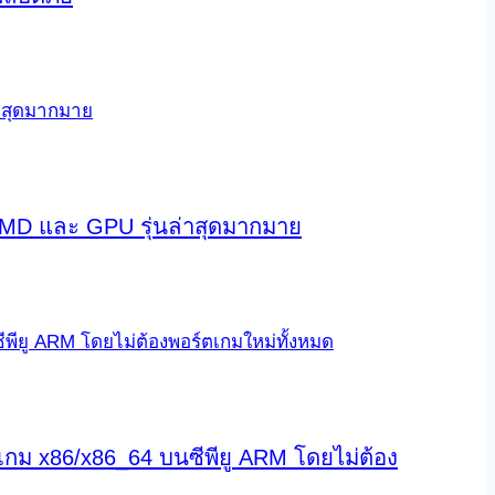
 AMD และ GPU รุ่นล่าสุดมากมาย
เกม x86/x86_64 บนซีพียู ARM โดยไม่ต้อง