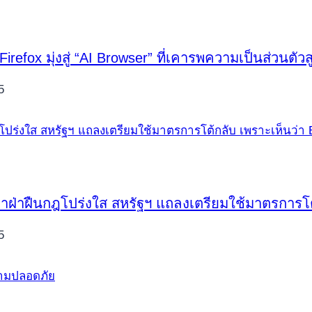
fox มุ่งสู่ “AI Browser” ที่เคารพความเป็นส่วนตัวส
5
หาฝ่าฝืนกฎโปร่งใส สหรัฐฯ แถลงเตรียมใช้มาตรการโต้
5