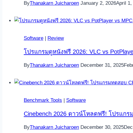
By
Thanakarn Juicharoen
January 2, 2026
April 1
Software
|
Review
โปรแกรมดูหนังฟรี 2026: VLC vs PotPlayer
By
Thanakarn Juicharoen
December 31, 2025
Feb
Benchmark Tools
|
Software
Cinebench 2026 ดาวน์โหลดฟรี! โปรแกร
By
Thanakarn Juicharoen
December 30, 2025
Dec