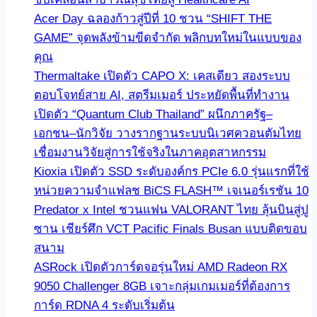
Acer Day ฉลองก้าวสู่ปีที่ 10 ชวน “SHIFT THE
GAME” จุดพลังข้ามขีดจำกัด พลิกบทใหม่ในแบบของ
คุณ
Thermaltake เปิดตัว CAPO X: เคสเดียว สองระบบ
ตอบโจทย์สาย AI, สตรีมเมอร์ ประหยัดพื้นที่ทำงาน
เปิดตัว “Quantum Club Thailand” ผนึกภาครัฐ–
เอกชน–นักวิจัย วางรากฐานระบบนิเวศควอนตัมไทย
เชื่อมงานวิจัยสู่การใช้จริงในภาคอุตสาหกรรม
Kioxia เปิดตัว SSD ระดับองค์กร PCIe 6.0 รุ่นแรกที่ใช้
หน่วยความจำแฟลช BiCS FLASH™ เจเนอร์เรชัน 10
Predator x Intel ชวนแฟน VALORANT ไทย ลุ้นบินสู่ปู
ซาน เชียร์ศึก VCT Pacific Finals Busan แบบติดขอบ
สนาม
ASRock เปิดตัวการ์ดจอรุ่นใหม่ AMD Radeon RX
9050 Challenger 8GB เจาะกลุ่มเกมเมอร์ที่ต้องการ
การ์ด RDNA 4 ระดับเริ่มต้น