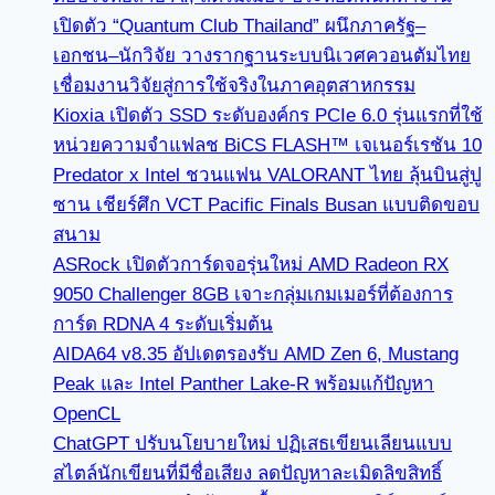
เปิดตัว “Quantum Club Thailand” ผนึกภาครัฐ–
เอกชน–นักวิจัย วางรากฐานระบบนิเวศควอนตัมไทย
เชื่อมงานวิจัยสู่การใช้จริงในภาคอุตสาหกรรม
Kioxia เปิดตัว SSD ระดับองค์กร PCIe 6.0 รุ่นแรกที่ใช้
หน่วยความจำแฟลช BiCS FLASH™ เจเนอร์เรชัน 10
Predator x Intel ชวนแฟน VALORANT ไทย ลุ้นบินสู่ปู
ซาน เชียร์ศึก VCT Pacific Finals Busan แบบติดขอบ
สนาม
ASRock เปิดตัวการ์ดจอรุ่นใหม่ AMD Radeon RX
9050 Challenger 8GB เจาะกลุ่มเกมเมอร์ที่ต้องการ
การ์ด RDNA 4 ระดับเริ่มต้น
AIDA64 v8.35 อัปเดตรองรับ AMD Zen 6, Mustang
Peak และ Intel Panther Lake-R พร้อมแก้ปัญหา
OpenCL
ChatGPT ปรับนโยบายใหม่ ปฏิเสธเขียนเลียนแบบ
สไตล์นักเขียนที่มีชื่อเสียง ลดปัญหาละเมิดลิขสิทธิ์