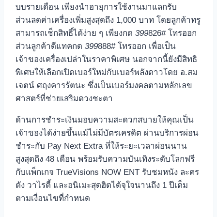
บบรายเดือน เพียงนำอายุการใช้งานมาแลกรับ
ส่วนลดค่าเครื่องเพิ่มสูงสุดถึง 1,000 บาท โดยลูกค้าทรู
สามารถเช็กสิทธิ์ได้ง่าย ๆ เพียงกด
399
826# โทรออก
ส่วนลูกค้าดีแทคกด
399
888# โทรออก เพื่อเป็น
เจ้าของเครื่องเปล่าในราคาพิเศษ นอกจากนี้ยังมีสิทธิ
พิเศษให้เลือกเปิดเบอร์ใหม่กับเบอร์พลังดาวโดย อ.สม
เจตน์ ศฤงคารรัตนะ ซึ่งเป็นเบอร์มงคลตามหลักเลข
ศาสตร์ที่ช่วยเสริมดวงชะตา
ด้านการชำระเงินมอบความสะดวกสบายให้คุณเป็น
เจ้าของได้ง่ายขึ้นแม้ไม่มีบัตรเครดิต ผ่านบริการผ่อน
ชำระกับ Pay Next Extra ที่ให้ระยะเวลาผ่อนนาน
สูงสุดถึง 48 เดือน พร้อมรับความบันเทิงระดับโลกฟรี
กับแพ็กเกจ TrueVisions NOW ENT รับชมหนัง ละคร
ดัง วาไรตี้ และอนิเมะสุดฮิตได้จุใจนานถึง 1 ปีเต็ม
ตามเงื่อนไขที่กำหนด