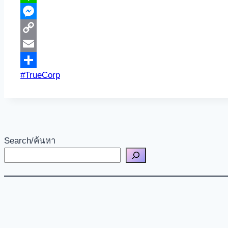
Line
Messenger
Copy
Link
Email
Post
#
TrueCorp
Share
Tags:
Search/ค้นหา