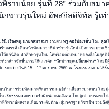
พิราบน้อย รุ่นที่ 28” ร่วมกับสมา
กข่าวรุ่นใหม่ อัพสกิลดิจิทัล รู้เ
รินี
เรืองหนู นายกสมาคมฯ
ร่วมกับ
ทรู คอร์ปอเรชั่น
โดย
คุณโ
ร้างสรรค์
เดินหน้าพัฒนาว่าที่นักข่าวรุ่นใหม่ เปิดการอบรมเช
นให้แก่นิสิต-นักศึกษารุ่นใหม่ ให้พร้อมต่อบทบาทของสื่อในยุค
ดังกล่าวจัดขึ้นภายใต้แนวคิด
“นักข่าวยุคเปลี่ยนผ่าน”
โดยมีผ
งลึก ระหว่างวันที่ 15 – 17 มกราคม 2569 ณ โรงแรมเบสเวสเทิร
นในการร่วมพัฒนาทรัพยากรมนุษย์ด้านสื่อสารมวลชน โดยมุ่งส่
มั่นในจริยธรรมและความรับผิดชอบต่อสังคม โดยผู้เข้าอบรมจะได้
เวทีวิพากษ์ผลงานเพื่อยกระดับทักษะสู่มาตรฐานวิชาชีพ รวมถึง