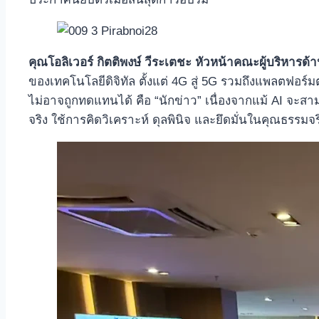
คุณโอลิเวอร์ กิตติพงษ์ วีระเตชะ หัวหน้าคณะผู้บริหารด้
ของเทคโนโลยีดิจิทัล ตั้งแต่ 4G สู่ 5G รวมถึงแพลตฟอร
ไม่อาจถูกทดแทนได้ คือ “นักข่าว” เนื่องจากแม้ AI จะสา
จริง ใช้การคิดวิเคราะห์ ดุลพินิจ และยึดมั่นในคุณธรรมจริ